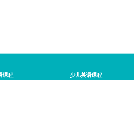
语课程
少儿英语课程
 English
English lessons for kids
tional English
PSLE English
roup English Course
IELTS Courses
English Course
GCE O level English